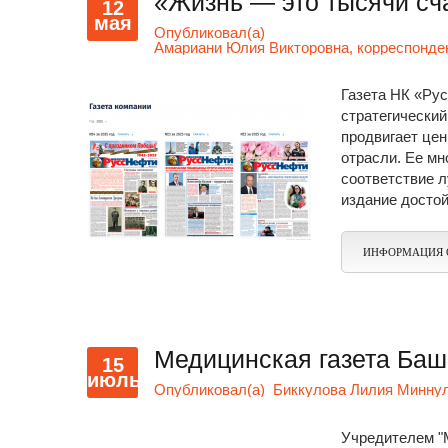
«Жизнь — это тысячи сч
12
мая
Опубликовал(а)
Амариани Юлия Викторовна, корреспонде
Газета НК «Рус
стратегический
продвигает цен
отрасли. Ее мн
соответствие 
издание досто
ИНФОРМАЦИЯ 
Медицинская газета Баш
15
июль
Опубликовал(а)
Биккулова Лилия Миннул
Учредителем "