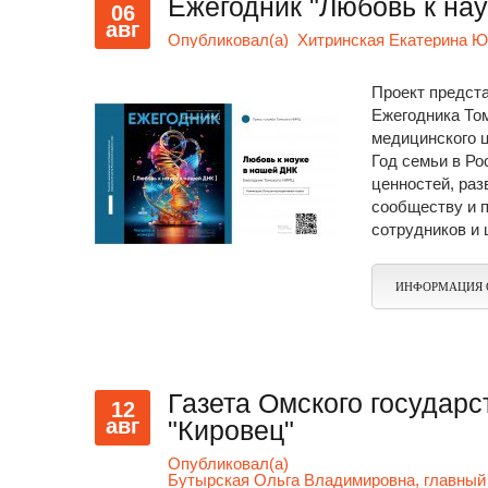
Ежегодник "Любовь к на
06
авг
Опубликовал(а)
Хитринская Екатерина Ю
Проект предст
Ежегодника То
медицинского 
Год семьи в Ро
ценностей, раз
сообществу и 
сотрудников и 
ИНФОРМАЦИЯ 
Газета Омского государс
12
авг
"Кировец"
Опубликовал(а)
Бутырская Ольга Владимировна, главный 