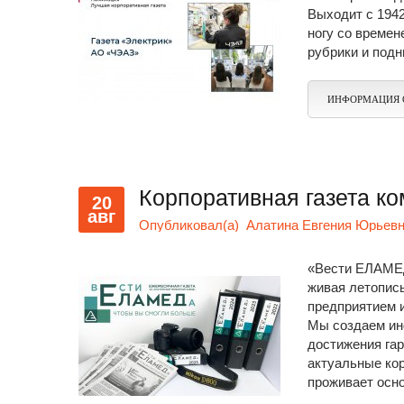
Выходит с 1942
ногу со времен
рубрики и подн
ИНФОРМАЦИЯ 
Корпоративная газета 
20
авг
Опубликовал(а)
Алатина Евгения Юрьевн
«Вести ЕЛАМЕД
живая летопис
предприятием и
Мы создаем ин
достижения га
актуальные кор
проживает осно