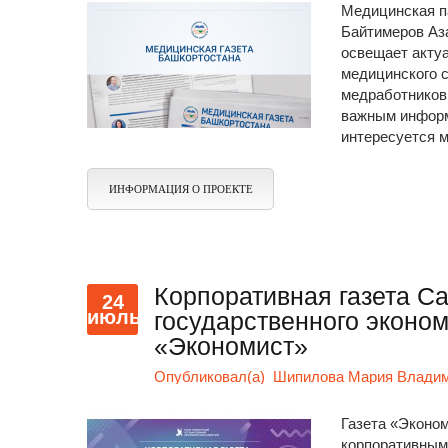
Медицинская п
Байтимеров Аза
освещает акту
медицинского 
медработников
важным информ
интересуется 
ИНФОРМАЦИЯ О ПРОЕКТЕ
Корпоративная газета Са
24
июль
государственного эконом
«Экономист»
Опубликовал(а)
Шипилова Мария Владими
Газета «Эконом
корпоративным