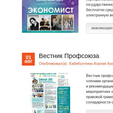
государственно
бесплатно сред
электронную в
ИНФОРМАЦИЯ 
Вестник Профсоюза
01
авг
Опубликовал(а)
Хабибуллина Азалия Аза
Вестник профс
членами органи
и рекомендаци
мероприятиях 
правовой грам
солидарности 