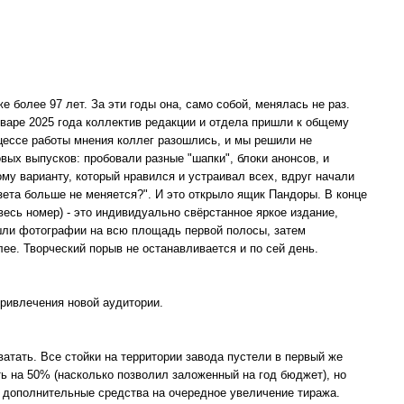
е более 97 лет. За эти годы она, само собой, менялась не раз.
нваре 2025 года коллектив редакции и отдела пришли к общему
цессе работы мнения коллег разошлись, и мы решили не
овых выпусков: пробовали разные "шапки", блоки анонсов, и
му варианту, который нравился и устраивал всех, вдруг начали
азета больше не меняется?". И это открыло ящик Пандоры. В конце
 весь номер) - это индивидуально свёрстанное яркое издание,
шли фотографии на всю площадь первой полосы, затем
ее. Творческий порыв не останавливается и по сей день.
привлечения новой аудитории.
ватать. Все стойки на территории завода пустели в первый же
ь на 50% (насколько позволил заложенный на год бюджет), но
ь дополнительные средства на очередное увеличение тиража.