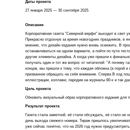
Даты проекта
27 января 2025 — 30 сентября 2025
Описание
Корпоративная газета "Северной верфи" выходит в свет уж
Прекрасно отдохнув за время новогодних праздников, в я
мнению, что дизайн издания нужно вновь освежить. В про
останавливаться на одном варианте, а пойти по пути тест
другие элементы дизайна. А когда уже пришли к финально
получать один и тот же вопрос от читателей: "А почему г
концов, мы пришли к тому, что каждая обложка (а порой и
призванное обращать на себя внимание. Сперва В ход по
иллюстрации, коллажи, пародии на журналы 90-х и так дал
Цель проекта
Обновить визуальный образ корпоративного издания для 
Результат проекта
Газета стала заметной, её стали обсуждать, её стало не х
день выхода свежего номера. Тираж пришлось увеличиват
уже сейчас понятно, что на 2026 год нужно предусмотрет