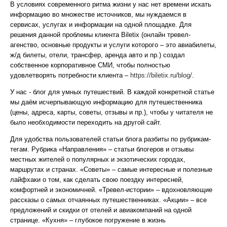
В условиях современного ритма жизни у нас нет времени искать
информацию во множестве источников, мы нуждаемся в
сервисах, услугах и информации на одной площадке. Для
решения данной проблемы клиента Biletix (онлайн тревел-
агенство, основные продукты и услуги которого – это авиабилеты,
ж/д билеты, отели, трансфер, аренда авто и пр.) создал
собственное корпоративное СМИ, чтобы полностью
удовлетворять потребности клиента –
https://biletix.ru/blog/
.
У нас - блог для умных путешествий. В каждой конкретной статье
мы даём исчерпывающую информацию для путешественника
(цены, адреса, карты, советы, отзывы и пр.), чтобы у читателя не
было необходимости переходить на другой сайт.
Для удобства пользователей статьи блога разбиты по рубрикам-
тегам. Рубрика «Направления» – статьи блогеров и отзывы
местных жителей о популярных и экзотических городах,
маршрутах и странах. «Советы» – самые интересные и полезные
лайфхаки о том, как сделать свою поездку интересней,
комфортней и экономичней. «Тревел-истории» – вдохновляющие
рассказы о самых отчаянных путешественниках. «Акции» – все
предложений и скидки от отелей и авиакомпаний на одной
странице. «Кухня» – глубокое погружение в жизнь