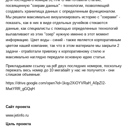
посвященную "озерам данных" - технологии, позволяющей
создавать хранилища данных с определенным функционалом.
Мы решили максимально визуализировать историю с "озерами" -
показать, как в них в виде отдельных ручейков стекаются
данные, как специалисты с помощью определенных технологий
вылавливают из этих "озер" нужную именно в этот момент
информацию. Цвет воды - синий - также является корпоративным
цветом нашей компании, так что в этом материале мы закрыли 2
задачи - отработали привязку к корпоративному стилю и
максимально наглядно передали основную идею статьи.
Прикладываем ссылку на pdf двух последних номеров, поскольку
пережать весь номер до 10 мегабайт у нас не получится - они
слишком объемные:
https://drive.google.com/open?id=1kqy2XiOYVRaH_A0pZI2-
MwtYRR_gGQqH
Сайт проекта
www.jetinfo.ru
Цель проекта