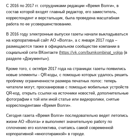
С 2016 по 2017 гг. сотрудниками редакции «Время Волги», в
состав которой входят главный редактор, его заместитель,
корреспондент и верстальщик, была проведена масштабная
работа по ее усовершенствованию.
В 2016 году электронные выпуски газеты начали выкладываться
на корпоративный сайт АО «Волга», а с января 2017 года –
размещаются также в официальном сообществе компании в
социальной сети ВКонтакте (
https://vk.com/bumkombinat_volga
(в
разделе «Документы»).
Кроме того, с октября 2017 года на страницах газеты появились
новые элементы - QR-коды, с помощью которых удалось решить
проблему ограниченности размера печатных полос: теперь
читатели могут, просканировав с помощью мобильных устройств
QR-код, открыть ссылки на источники новостей, дополнительные
фотографии к той или иной статье или видеоролики, снятые
корреспондентами «Время Волги».
Сегодня газета «Время Волги» последовательно ведет летопись
жизни АО «Волга» и выполняет значительную работу по
сплочению его коллектива, считаясь самой современной
корпоративной «многотиражкой» в городе.