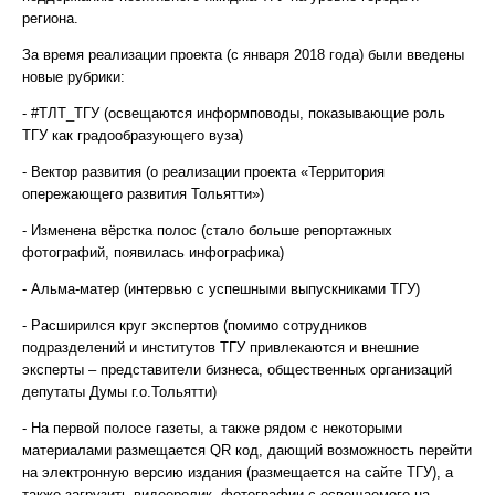
региона.
За время реализации проекта (с января 2018 года) были введены
новые рубрики:
- #ТЛТ_ТГУ (освещаются информповоды, показывающие роль
ТГУ как градообразующего вуза)
- Вектор развития (о реализации проекта «Территория
опережающего развития Тольятти»)
- Изменена вёрстка полос (стало больше репортажных
фотографий, появилась инфографика)
- Альма-матер (интервью с успешными выпускниками ТГУ)
- Расширился круг экспертов (помимо сотрудников
подразделений и институтов ТГУ привлекаются и внешние
эксперты – представители бизнеса, общественных организаций
депутаты Думы г.о.Тольятти)
- На первой полосе газеты, а также рядом с некоторыми
материалами размещается QR код, дающий возможность перейти
на электронную версию издания (размещается на сайте ТГУ), а
также загрузить видеоролик, фотографии с освещаемого на