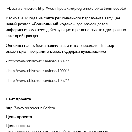
-«Вести-Липецк»:
http://vesti-lipetsk.ru/programs/v-oblastnom-sovete/
Весной 2018 года на сайте регионального парламента запущен
новый раздел
«Социальный кодекс»,
где размещается
информация обо всех действующих в регионе льготах для разных
категорий граждан.
Одноименная рубрика появилась и в телепередаче. В эфир
вышел цикл программ о мерах поддержи нуждающимся:
-
http://www.oblsovet.ru/video/18074/
-
http://www.oblsovet.ru/video/19901/
-
http://www.oblsovet.ru/video/19571/
Сайт проекта
http://www.oblsovet.ru/video/
Цель проекта
Цель проекта:
- информирование граждан о работе депутатского корпуса;