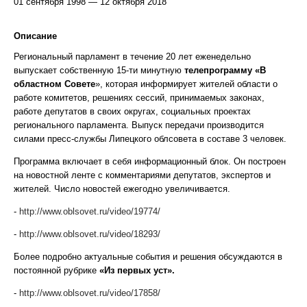
01 сентября 1998 — 12 октября 2018
Описание
Региональный парламент в течение 20 лет еженедельно
выпускает собственную 15-ти минутную
телепрограмму «В
областном
Совете
», которая информирует жителей области о
работе комитетов, решениях сессий, принимаемых законах,
работе депутатов в своих округах, социальных проектах
регионального парламента. Выпуск передачи производится
силами пресс-службы Липецкого облсовета в составе 3 человек.
Программа включает в себя информационный блок. Он построен
на новостной ленте с комментариями депутатов, экспертов и
жителей. Число новостей ежегодно увеличивается.
-
http://www.oblsovet.ru/video/19774/
-
http://www.oblsovet.ru/video/18293/
Более подробно актуальные события и решения обсуждаются в
постоянной рубрике
«Из первых уст».
-
http://www.oblsovet.ru/video/17858/