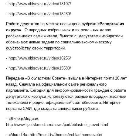
-
http://www.oblsovet.ru/video/18107/
-
http://www.oblsovet.ru/video/18239/
Работе депутатов на местах посвящена рубрика
«Репортаж из
округа».
О народных избранниках и их реальных делах
рассказывают сами жители. Вместе с депутатами избиратели
обозначают новые задачи по социально-экономическому
обустройству своих территорий.
-
http://www.oblsovet.ru/video/16256/
-
http://www.oblsovet.ru/video/15583/
Передача «В областном Совете» вышла в Интернет почти 10 лет
назад. Сначала на официальном сайте регионального
парламента. Сегодня для информированности граждан о работе
депутатского корпуса используются разные площадки: местные
телеканалы и радио, официальный сайт облсовета, Интернет-
порталы СМИ, где созданы специальные рубрики.
- «ЛипецкМедиа»:
http://www.lipetskmedia.ru/news/part/oblastnoi_sovet.html
- «МостТВ»:
http://most.tv/themes/voblastnomsovete/