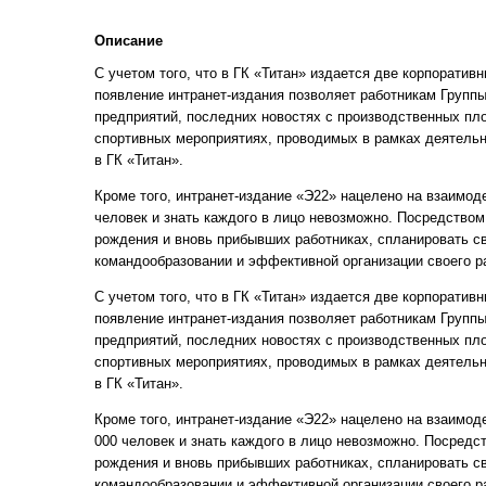
Описание
С учетом того, что в ГК «Титан» издается две корпоратив
появление интранет-издания позволяет работникам Групп
предприятий, последних новостях с производственных пл
спортивных мероприятиях, проводимых в рамках деятель
в ГК «Титан».
Кроме того, интранет-издание «Э22» нацелено на взаимоде
человек и знать каждого в лицо невозможно. Посредством
рождения и вновь прибывших работниках, спланировать с
командообразовании и эффективной организации своего р
С учетом того, что в ГК «Титан» издается две корпоратив
появление интранет-издания позволяет работникам Групп
предприятий, последних новостях с производственных пл
спортивных мероприятиях, проводимых в рамках деятель
в ГК «Титан».
Кроме того, интранет-издание «Э22» нацелено на взаимоде
000 человек и знать каждого в лицо невозможно. Посредс
рождения и вновь прибывших работниках, спланировать с
командообразовании и эффективной организации своего р