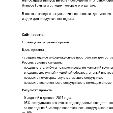
Мы создаем выпуск вместе
- сотрудники и головной оф
бизнесе Группы и о людях, которые его делают.
В составе каждого выпуска - бизнес-новости, достижения,
и идеи для продуктивного отдыха.
Сайт проекта
Страница на интранет-портале
Цель проекта
- создать единое информационное пространство для сотру
России, усилить синергию;
- продвинуть атрибуты позиционирования компаний группы 
- внедрить доступный и удобный образовательный инстру
- повысить нематериальную мотивацию сотрудников;
- повысить вовлеченность сотрудников с помощью элеме
Результат проекта
- 9 изданий с декабря 2017 года;
- 95% сотрудников розничных подразделений находят - к
- за последние 8 месяцев вовлеченность сотрудников в 
на 15%.