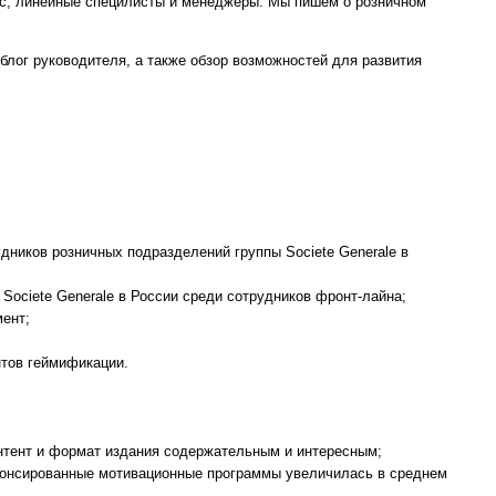
ис, линейные специлисты и менеджеры. Мы пишем о розничном
 блог руководителя, а также обзор возможностей для развития
дников розничных подразделений группы Societe Generale в
Societe Generale в России среди сотрудников фронт-лайна;
мент;
нтов геймификации.
онтент и формат издания содержательным и интересным;
анонсированные мотивационные программы увеличилась в среднем