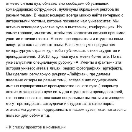
отметился наш вуз, обязательно сообщаем об успешных
командировках сотрудников, публикуем обращения ректора по
разным темам. В наших номерах всегда можно найти интервью с
интересными гостями, которые посещаю нам университет. Мы
активно освещаем участие вуза в выставках, конференциях. Но
самое главное, мы хотим, чтобы сам коллектив активно принимал
участие в жизни газеты. Многие преподаватели и студенты сами
пишут для нас на важные темы. Раз в месяц мы предлагаем
литературную страничку, чтобы публиковать стихи студентов и
преподавателей. В 2018 году, наш вуз отметит 45-летите. Но мы
уже запустили специальную рубрику «АГУменты и факты» - эта
история университета в лицах, редких фотографиях, артефакта.
Мы сделали регулярную рубрику «Лайфхак», где делаем
полезные обзоры на разные темы, всегда в них подчеркиваем
именно корпоративные преимущества нашего вуза ( например
«какие стажировки в вузе есть для студентов и преподавателей,
как на них попасть», «на какие социальные выплаты и стипендии
могут претендовать сотрудники и студенты», « какие нормы
этикета мы должны поддерживать в нашем вузе», «как питаться с
пользой для себя» и т.д.
« К списку проектов в номинации