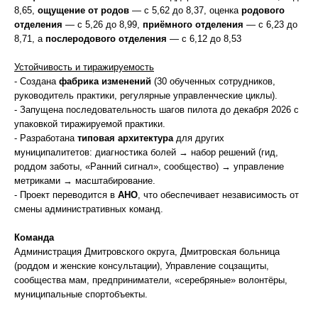
8,65,
ощущение от родов
— с 5,62 до 8,37, оценка
родового
отделения
— с 5,26 до 8,99,
приёмного отделения
— с 6,23 до
8,71, а
послеродового отделения
— с 6,12 до 8,53
Устойчивость и тиражируемость
- Создана
фабрика изменений
(30 обученных сотрудников,
руководитель практики, регулярные управленческие циклы).
- Запущена последовательность шагов пилота до декабря 2026 с
упаковкой тиражируемой практики.
- Разработана
типовая архитектура
для других
муниципалитетов: диагностика болей → набор решений (гид,
роддом заботы, «Ранний сигнал», сообщество) → управление
метриками → масштабирование.
- Проект переводится в
АНО
, что обеспечивает независимость от
смены административных команд.
Команда
Администрация Дмитровского округа, Дмитровская больница
(роддом и женские консультации), Управление соцзащиты,
сообщества мам, предприниматели, «серебряные» волонтёры,
муниципальные спортобъекты.