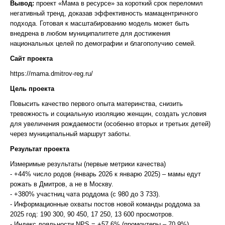
Вывод:
проект «Мама в ресурсе» за короткий срок переломил
негативный тренд, доказав эффективность мамацентричного
подхода. Готовая к масштабированию модель может быть
внедрена в любом муниципалитете для достижения
национальных целей по демографии и благополучию семей.
Сайт проекта
https://mama.dmitrov-reg.ru/
Цель проекта
Повысить качество первого опыта материнства, снизить
тревожность и социальную изоляцию женщин, создать условия
для увеличения рождаемости (особенно вторых и третьих детей)
через муниципальный маршрут заботы.
Результат проекта
Измеримые результаты (первые метрики качества)
- +44% число родов (январь 2026 к январю 2025) – мамы едут
рожать в Дмитров, а не в Москву.
- +380% участниц чата роддома (с 980 до 3 733).
- Информационные охваты постов новой команды роддома за
2025 год: 190 300, 90 450, 17 250, 13 600 просмотров.
- Индекс лояльности NPS = +57,6% (промоутеры – 70,9%).