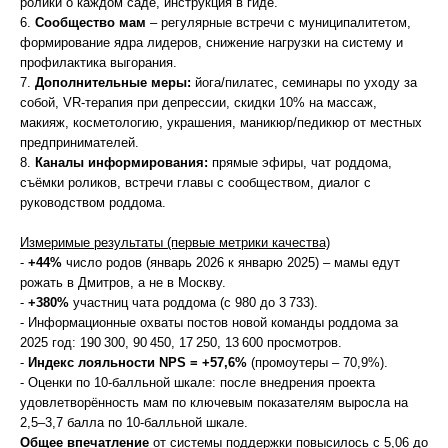
ролики о каждом саде, инструкция в гиде.
6.
Сообщество мам
– регулярные встречи с муниципалитетом,
формирование ядра лидеров, снижение нагрузки на систему и
профилактика выгорания.
7.
Дополнительные меры:
йога/пилатес, семинары по уходу за
собой, VR‑терапия при депрессии, скидки 10% на массаж,
макияж, косметологию, украшения, маникюр/педикюр от местных
предпринимателей.
8.
Каналы информирования:
прямые эфиры, чат роддома,
съёмки роликов, встречи главы с сообществом, диалог с
руководством роддома.
Измеримые результаты (первые метрики качества)
-
+44%
число родов (январь 2026 к январю 2025) – мамы едут
рожать в Дмитров, а не в Москву.
-
+380%
участниц чата роддома (с 980 до 3 733).
- Информационные охваты постов новой команды роддома за
2025 год: 190 300, 90 450, 17 250, 13 600 просмотров.
-
Индекс лояльности NPS = +57,6%
(промоутеры – 70,9%).
- Оценки по 10-балльной шкале: после внедрения проекта
удовлетворённость мам по ключевым показателям выросла на
2,5–3,7 балла по 10-балльной шкале.
Общее впечатление
от системы поддержки повысилось с 5,06 до