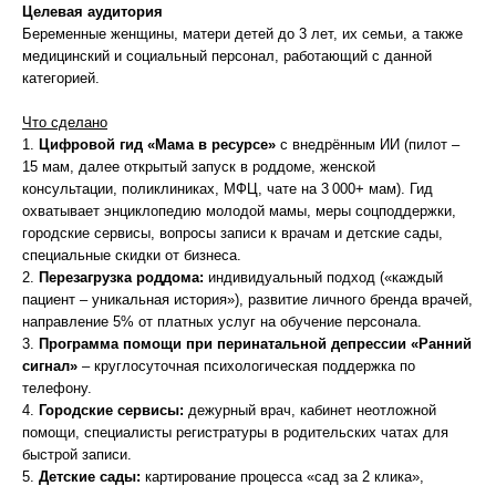
Целевая аудитория
Беременные женщины, матери детей до 3 лет, их семьи, а также
медицинский и социальный персонал, работающий с данной
категорией.
Что сделано
1.
Цифровой гид «Мама в ресурсе»
с внедрённым ИИ (пилот –
15 мам, далее открытый запуск в роддоме, женской
консультации, поликлиниках, МФЦ, чате на 3 000+ мам). Гид
охватывает энциклопедию молодой мамы, меры соцподдержки,
городские сервисы, вопросы записи к врачам и детские сады,
специальные скидки от бизнеса.
2.
Перезагрузка роддома:
индивидуальный подход («каждый
пациент – уникальная история»), развитие личного бренда врачей,
направление 5% от платных услуг на обучение персонала.
3.
Программа помощи при перинатальной депрессии «Ранний
сигнал»
– круглосуточная психологическая поддержка по
телефону.
4.
Городские сервисы:
дежурный врач, кабинет неотложной
помощи, специалисты регистратуры в родительских чатах для
быстрой записи.
5.
Детские сады:
картирование процесса «сад за 2 клика»,