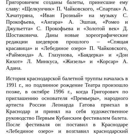
Григоровичем созданы балеты, принесшие ему
славу: «Щелкунчик» П. Чайковского, «Спартак» А.
Хачатуряна, «Иван Грозный» на музыку С.
Прокофьева, «Ангара» А. Эшпая, «Ромео и
Джульетта» С. Прокофьева и «Золотой век» Д.
Шостаковича. Даны новые хореографические
редакции шедевров прошлого – «Спящая
красавица» и «Лебединое озеро» П. Чайковского,
«Раймонда» А. Глазунова, «Баядерка» и «Дон
Кихот» Л. Минкуса, «Жизель» и «Корсар» А.
Адана.
История краснодарской балетной труппы началась в
1991 г., но подлинное рождение Театра произошло
позже, в октябре 1996 г., когда Григорович по
приглашению основателя «Премьеры», народного
артиста России Леонарда Гатова приехал в
Краснодар и принял на себя художественное
руководство Первым Кубанским фестивалем балета.
После фестиваля он поставил в Краснодаре
«Лебединое озеро» и возглавил краснодарский