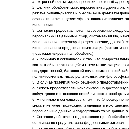
электронной почты, адрес прописки, почтовый адрес д
Целями обработки моих персональных данных явля
режиме онлайн-диалога и обеспечение функционирова
осуществляется в целях эффективного исполнения за
исполнения.
Согласие предоставляется на совершение следующи
персональными данными: сбор, систематизацию, накоп
использование, передачу (предоставление, доступ), 
использованием средств автоматизации (автоматизиров
(неавтоматизированная обработка).
Я понимаю и соглашаюсь с тем, что предоставлени
контактной и не относящейся к целям настоящего сог
государственной, банковской и/или коммерческой тай
политических взглядах, религиозных или философски
В случае принятия мной решения о предоставлении 
обязуюсь предоставлять исключительно достоверную 
заблуждение в отношении своей личности, сообщать
Я понимаю и соглашаюсь с тем, что Оператор не п
мной, и не имеет возможности оценивать мою дееспос
персональные данные и поддерживаю такие данные в 
Согласие действует по достижении целей обработки
если иное не предусмотрено федеральным законом.
Согласие может быть отозвано мною в любое время